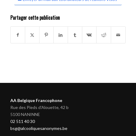
Partager cette publication
AA Belgique Francophone
Rue des Pieds d'Alouette, 42 b
5100 NANINNE
02 511 40 30
bsg@alcooliquesanonymes.be