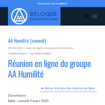
Accès pour les membres
AA Humilité (samedi)
/
09/03/2030
dans
En ligne uniquement
,
Réunion de
/
rétablissement
par
Admin Digital
Réunion en ligne du groupe
AA Humilité
Retour à la liste des réunions en ligne
Date/heure
Date -
samedi 9 mars 2030