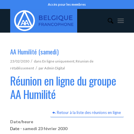
Accès pour les membres
AA Humilité (samedi)
/
23/02/2030
dans
En ligne uniquement
,
Réunion de
/
rétablissement
par
Admin Digital
Réunion en ligne du groupe
AA Humilité
Retour à la liste des réunions en ligne
Date/heure
Date -
samedi 23 février 2030