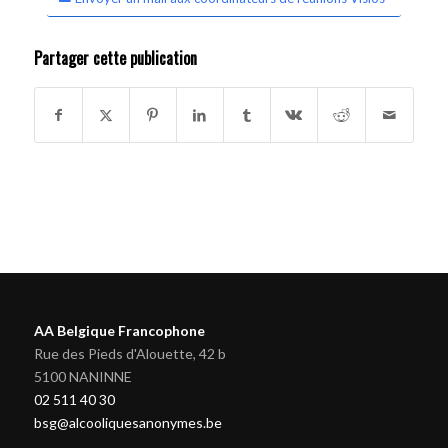
Partager cette publication
AA Belgique Francophone
Rue des Pieds d'Alouette, 42 b
5100 NANINNE
02 511 40 30
bsg@alcooliquesanonymes.be