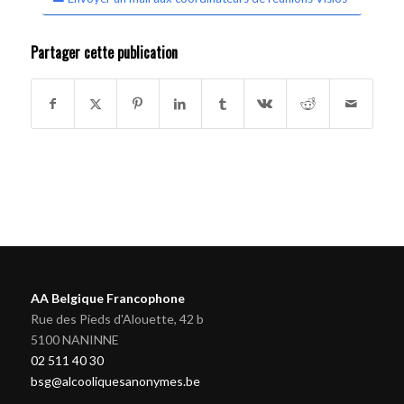
Partager cette publication
AA Belgique Francophone
Rue des Pieds d'Alouette, 42 b
5100 NANINNE
02 511 40 30
bsg@alcooliquesanonymes.be