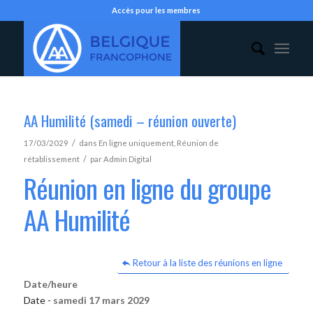
Accès pour les membres
AA Humilité (samedi – réunion ouverte)
/
17/03/2029
dans
En ligne uniquement
,
Réunion de
/
rétablissement
par
Admin Digital
Réunion en ligne du groupe
AA Humilité
Retour à la liste des réunions en ligne
Date/heure
Date -
samedi 17 mars 2029