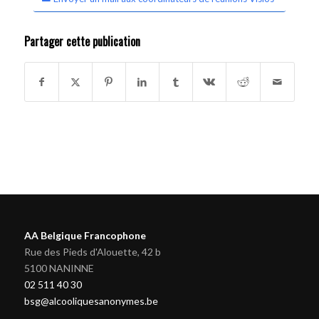
Partager cette publication
AA Belgique Francophone
Rue des Pieds d'Alouette, 42 b
5100 NANINNE
02 511 40 30
bsg@alcooliquesanonymes.be