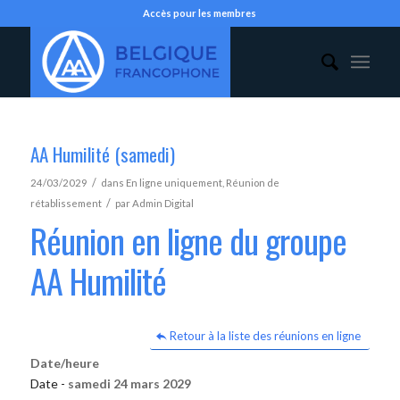
Accès pour les membres
AA Humilité (samedi)
/
24/03/2029
dans
En ligne uniquement
,
Réunion de
/
rétablissement
par
Admin Digital
Réunion en ligne du groupe
AA Humilité
Retour à la liste des réunions en ligne
Date/heure
Date -
samedi 24 mars 2029