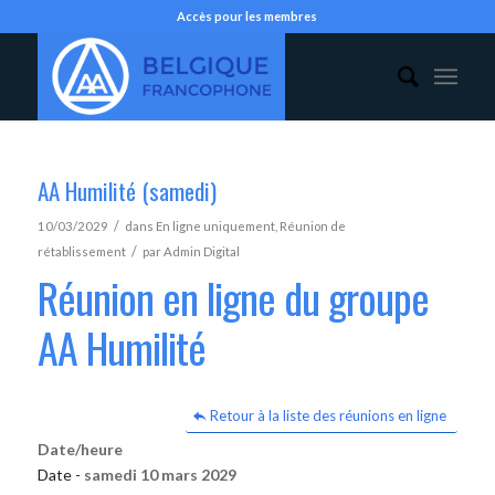
Accès pour les membres
AA Humilité (samedi)
/
10/03/2029
dans
En ligne uniquement
,
Réunion de
/
rétablissement
par
Admin Digital
Réunion en ligne du groupe
AA Humilité
Retour à la liste des réunions en ligne
Date/heure
Date -
samedi 10 mars 2029