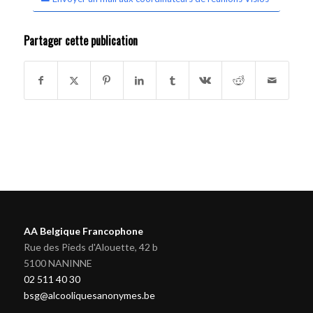
Partager cette publication
AA Belgique Francophone
Rue des Pieds d'Alouette, 42 b
5100 NANINNE
02 511 40 30
bsg@alcooliquesanonymes.be