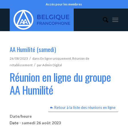
Accès pour les membres
AA Humilité (samedi)
/
26/08/2023
dans
En ligne uniquement
,
Réunion de
/
rétablissement
par
Admin Digital
Réunion en ligne du groupe
AA Humilité
Retour à la liste des réunions en ligne
Date/heure
Date -
samedi 26 août 2023