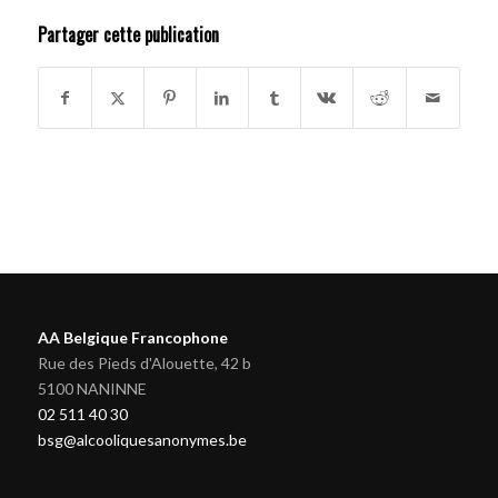
Partager cette publication
AA Belgique Francophone
Rue des Pieds d'Alouette, 42 b
5100 NANINNE
02 511 40 30
bsg@alcooliquesanonymes.be