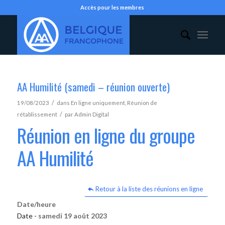
Accès pour les membres
AA Humilité (samedi – réunion ouverte)
/
19/08/2023
dans
En ligne uniquement
,
Réunion de
/
rétablissement
par
Admin Digital
Réunion en ligne du groupe
AA Humilité
Retour à la liste des réunions en ligne
Date/heure
Date -
samedi 19 août 2023