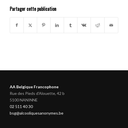
Partager cette publication
AA Belgique Francophone
Rue des Pieds d'Alouette, 42 b
5100 NANINNE
02 511 40 30
bsg@alcooliquesanonymes.be