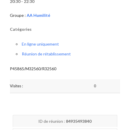
20:30 - 22:30
Groupe :
AA Humilité
Catégories
En ligne uniquement
Réunion de rétablissement
P45865/M32560/R32560
Visites :
0
ID de réunion :
84935493840