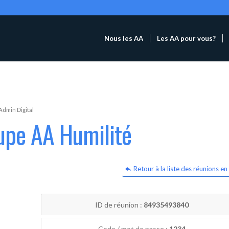
Nous les AA
Les AA pour vous?
Admin Digital
upe AA Humilité
Retour à la liste des réunions en 
ID de réunion :
84935493840
Code / mot de passe :
1234