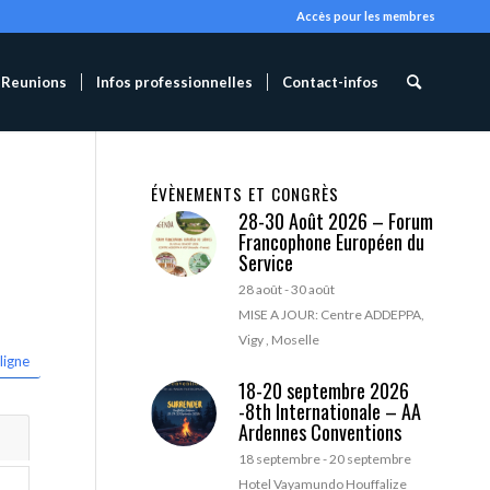
Accès pour les membres
Reunions
Infos professionnelles
Contact-infos
ÉVÈNEMENTS ET CONGRÈS
28-30 Août 2026 – Forum
Francophone Européen du
Service
28 août
-
30 août
MISE A JOUR: Centre ADDEPPA,
Vigy , Moselle
ligne
18-20 septembre 2026
-8th Internationale – AA
Ardennes Conventions
18 septembre
-
20 septembre
Hotel Vayamundo Houffalize