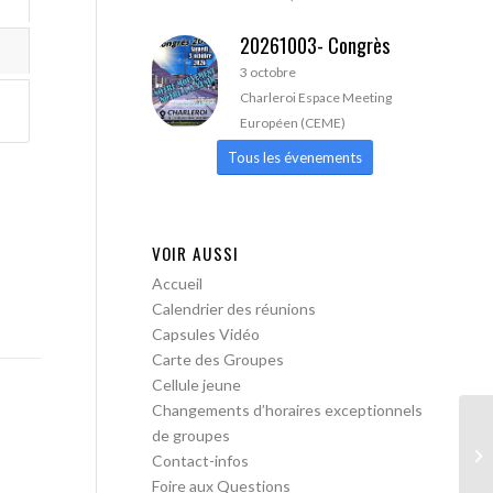
20261003- Congrès
3 octobre
Charleroi Espace Meeting
Européen (CEME)
Tous les évenements
VOIR AUSSI
Accueil
Calendrier des réunions
Capsules Vidéo
Carte des Groupes
Cellule jeune
Changements d’horaires exceptionnels
de groupes
AA
Contact-infos
Foire aux Questions