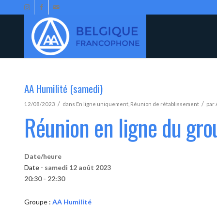
AA Humilité (samedi)
/
/
12/08/2023
dans
En ligne uniquement
,
Réunion de rétablissement
par
Réunion en ligne du gro
Date/heure
Date -
samedi 12 août 2023
20:30 - 22:30
Groupe :
AA Humilité