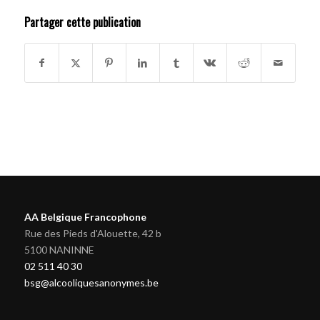
Partager cette publication
AA Belgique Francophone
Rue des Pieds d'Alouette, 42 b
5100 NANINNE
02 511 40 30
bsg@alcooliquesanonymes.be