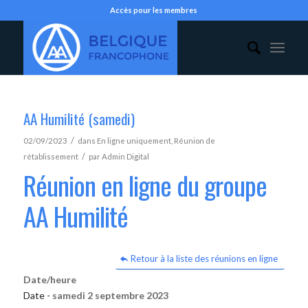
Accès pour les membres
AA Humilité (samedi)
/
02/09/2023
dans
En ligne uniquement
,
Réunion de
/
rétablissement
par
Admin Digital
Réunion en ligne du groupe
AA Humilité
Retour à la liste des réunions en ligne
Date/heure
Date -
samedi 2 septembre 2023