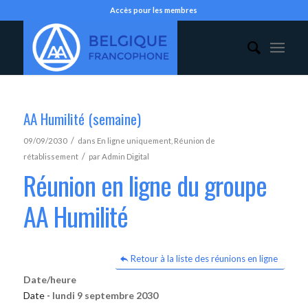
Accès pour les membres
AA Humilité (semaine)
/
09/09/2030
dans
En ligne uniquement
,
Réunion de
/
rétablissement
par
Admin Digital
Réunion en ligne du groupe
AA Humilité
Retour à la liste des réunions en ligne
Date/heure
Date -
lundi 9 septembre 2030