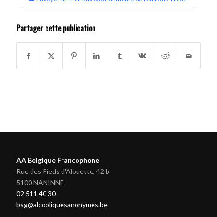
Partager cette publication
AA Belgique Francophone
Rue des Pieds d'Alouette, 42 b
5100 NANINNE
02 511 40 30
bsg@alcooliquesanonymes.be