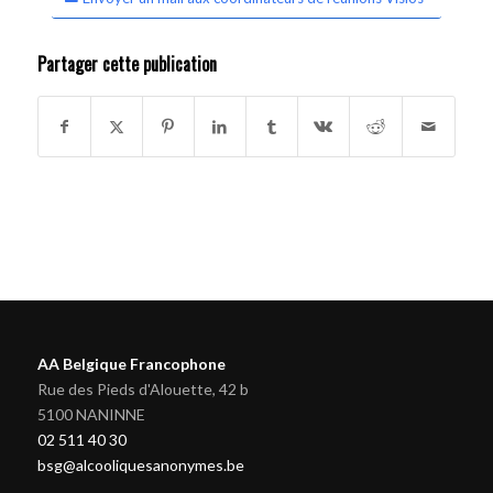
Partager cette publication
AA Belgique Francophone
Rue des Pieds d'Alouette, 42 b
5100 NANINNE
02 511 40 30
bsg@alcooliquesanonymes.be