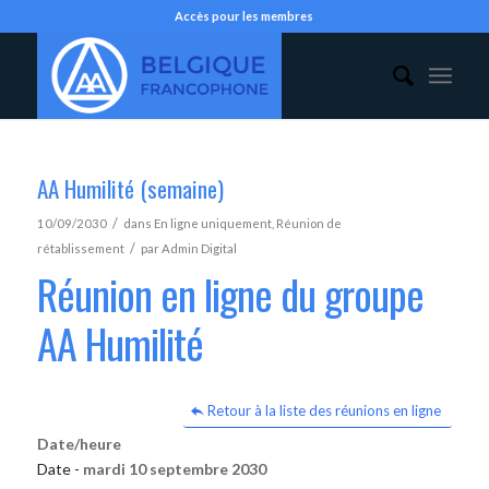
Accès pour les membres
AA Humilité (semaine)
/
10/09/2030
dans
En ligne uniquement
,
Réunion de
/
rétablissement
par
Admin Digital
Réunion en ligne du groupe
AA Humilité
Retour à la liste des réunions en ligne
Date/heure
Date -
mardi 10 septembre 2030