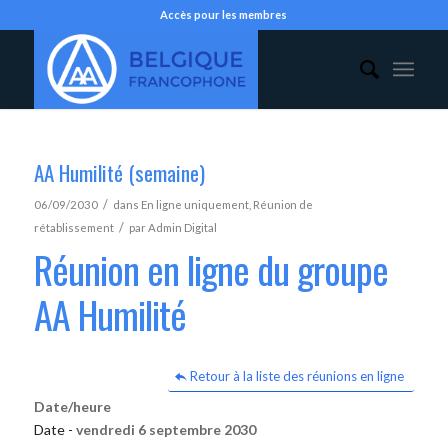
Accès pour les membres
AA Humilité (semaine)
/
06/09/2030
dans
En ligne uniquement
,
Réunion de
/
rétablissement
par
Admin Digital
Réunion en ligne du groupe
AA Humilité
Retour à la liste des réunions en ligne
Date/heure
Date -
vendredi 6 septembre 2030