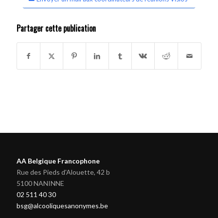
Partager cette publication
AA Belgique Francophone
Rue des Pieds d'Alouette, 42 b
5100 NANINNE
02 511 40 30
bsg@alcooliquesanonymes.be