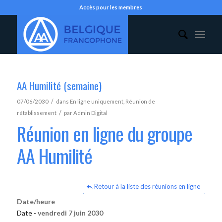
Accès pour les membres
AA Humilité (semaine)
/
07/06/2030
dans
En ligne uniquement
,
Réunion de
/
rétablissement
par
Admin Digital
Réunion en ligne du groupe
AA Humilité
Retour à la liste des réunions en ligne
Date/heure
Date -
vendredi 7 juin 2030