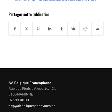
Partager cette publication
AA Belgique Francophone
Rue des Pieds d'Alouette, 42 b
5100 NANINNE
02 511 40 30
bsg@alcooliquesanonymes.be