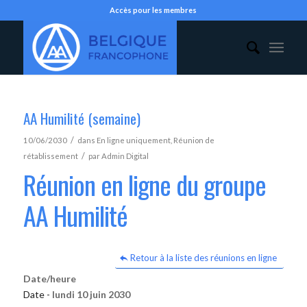
Accès pour les membres
AA Humilité (semaine)
/
10/06/2030
dans
En ligne uniquement
,
Réunion de
/
rétablissement
par
Admin Digital
Réunion en ligne du groupe
AA Humilité
Retour à la liste des réunions en ligne
Date/heure
Date -
lundi 10 juin 2030