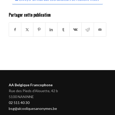
Partager cette publication
AA Belgique Francophone
Rue des Pieds d'Alouette, 42 b
5100 NANINNE
02 511 40 30
bsg@alcooliquesanonymes.be