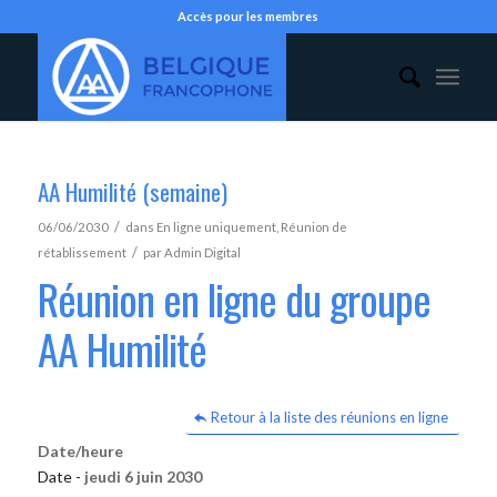
Accès pour les membres
AA Humilité (semaine)
/
06/06/2030
dans
En ligne uniquement
,
Réunion de
/
rétablissement
par
Admin Digital
Réunion en ligne du groupe
AA Humilité
Retour à la liste des réunions en ligne
Date/heure
Date -
jeudi 6 juin 2030