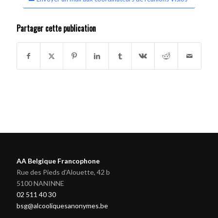
Partager cette publication
AA Belgique Francophone
Rue des Pieds d'Alouette, 42 b
5100 NANINNE
02 511 40 30
bsg@alcooliquesanonymes.be