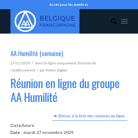
Accès pour les membres
AA Humilité (semaine)
/
27/11/2029
dans
En ligne uniquement
,
Réunion de
/
rétablissement
par
Admin Digital
Réunion en ligne du groupe
AA Humilité
Retour à la liste des réunions en ligne
Date/heure
Date -
mardi 27 novembre 2029