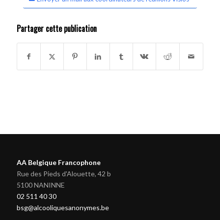
Partager cette publication
AA Belgique Francophone
Rue des Pieds d'Alouette, 42 b
5100 NANINNE
02 511 40 30
bsg@alcooliquesanonymes.be