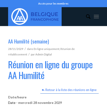
Accès pour les membres
AA Humilité (semaine)
/
28/11/2029
dans
En ligne uniquement
,
Réunion de
/
rétablissement
par
Admin Digital
Réunion en ligne du groupe
AA Humilité
Retour à la liste des réunions en ligne
Date/heure
Date -
mercredi 28 novembre 2029