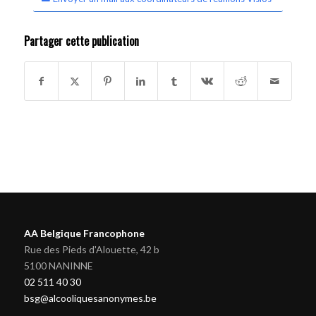
Partager cette publication
AA Belgique Francophone
Rue des Pieds d'Alouette, 42 b
5100 NANINNE
02 511 40 30
bsg@alcooliquesanonymes.be