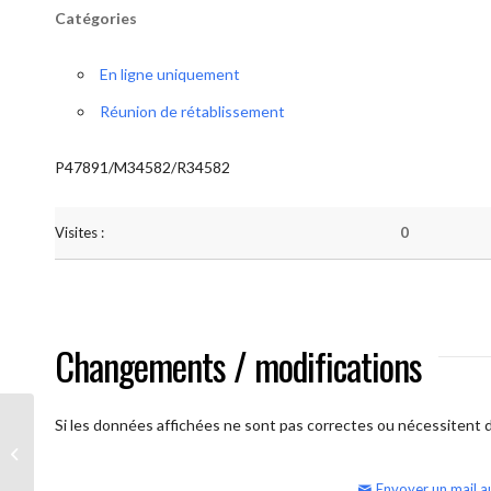
Catégories
En ligne uniquement
Réunion de rétablissement
P47891/M34582/R34582
Visites :
0
Changements / modifications
Si les données affichées ne sont pas correctes ou nécessitent d'
AA Humilité (semaine)
Envoyer un mail a