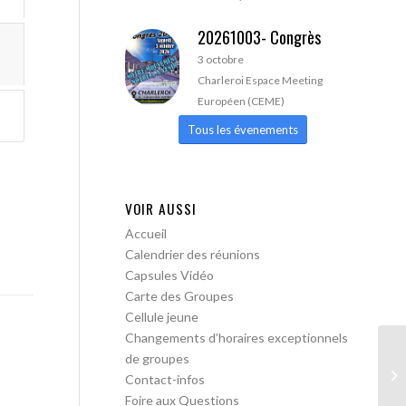
20261003- Congrès
3 octobre
Charleroi Espace Meeting
Européen (CEME)
Tous les évenements
VOIR AUSSI
Accueil
Calendrier des réunions
Capsules Vidéo
Carte des Groupes
Cellule jeune
Changements d’horaires exceptionnels
de groupes
AA
Contact-infos
Foire aux Questions