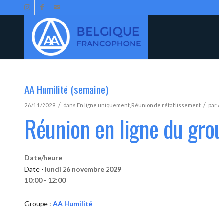
AA Humilité (semaine)
/
/
26/11/2029
dans
En ligne uniquement
,
Réunion de rétablissement
par
Réunion en ligne du gro
Date/heure
Date -
lundi 26 novembre 2029
10:00 - 12:00
Groupe :
AA Humilité