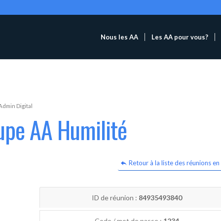
Nous les AA
Les AA pour vous?
Admin Digital
upe AA Humilité
Retour à la liste des réunions en 
ID de réunion :
84935493840
Code / mot de passe :
1234