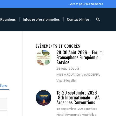
Accès pour les membres
Reunions
Infos professionnelles
Contact-infos
ÉVÈNEMENTS ET CONGRÈS
28-30 Août 2026 – Forum
Francophone Européen du
Service
28 août
-
30 août
MISE A JOUR: Centre ADDEPPA,
Vigy , Moselle
ligne
18-20 septembre 2026
-8th Internationale – AA
Ardennes Conventions
18 septembre
-
20 septembre
Hotel Vayamundo Houffalize