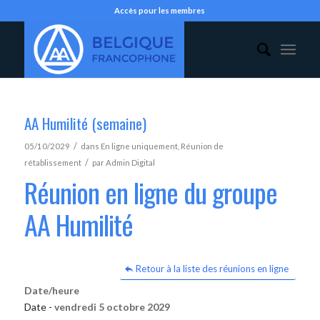
Accès pour les membres
AA Humilité (semaine)
/
05/10/2029
dans
En ligne uniquement
,
Réunion de
/
rétablissement
par
Admin Digital
Réunion en ligne du groupe
AA Humilité
Retour à la liste des réunions en ligne
Date/heure
Date -
vendredi 5 octobre 2029