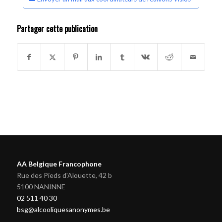
Partager cette publication
AA Belgique Francophone
Rue des Pieds d'Alouette, 42 b
5100 NANINNE
02 511 40 30
bsg@alcooliquesanonymes.be