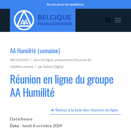
Accès pour les membres
AA Humilité (semaine)
/
08/10/2029
dans
En ligne uniquement
,
Réunion de
/
rétablissement
par
Admin Digital
Réunion en ligne du groupe
AA Humilité
Retour à la liste des réunions en ligne
Date/heure
Date -
lundi 8 octobre 2029