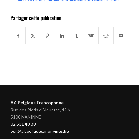
Partager cette publication
AA Belgique Francophone
Rue des Pieds d'Alouette, 42 b
5100 NANINNE
02 511 40 30
bsg@alcooliquesanonymes.be