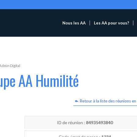
Nous les AA
Les AA pour vous?
Admin Digital
upe AA Humilité
Retour à la liste des réunions en 
ID de réunion :
84935493840
Code / mot de passe :
1234