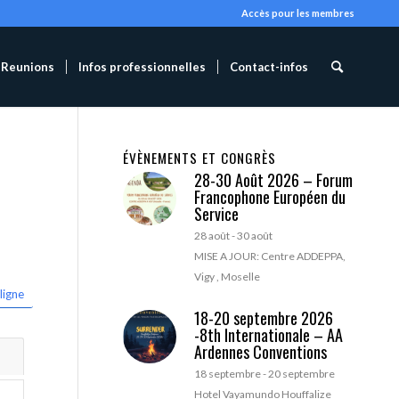
Accès pour les membres
Reunions
Infos professionnelles
Contact-infos
ÉVÈNEMENTS ET CONGRÈS
28-30 Août 2026 – Forum
Francophone Européen du
Service
28 août
-
30 août
MISE A JOUR: Centre ADDEPPA,
Vigy , Moselle
ligne
18-20 septembre 2026
-8th Internationale – AA
Ardennes Conventions
18 septembre
-
20 septembre
Hotel Vayamundo Houffalize