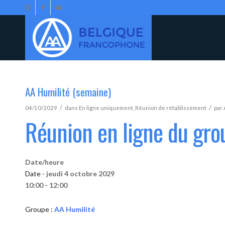
AA Humilité (semaine)
/
/
04/10/2029
dans
En ligne uniquement
,
Réunion de rétablissement
par
Réunion en ligne du gro
Date/heure
Date -
jeudi 4 octobre 2029
10:00 - 12:00
Groupe :
AA Humilité