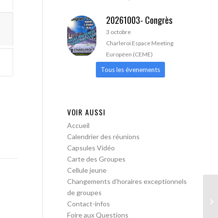
20261003- Congrès
3 octobre
Charleroi Espace Meeting
Européen (CEME)
Tous les évenements
VOIR AUSSI
Accueil
Calendrier des réunions
Capsules Vidéo
Carte des Groupes
Cellule jeune
Changements d’horaires exceptionnels
de groupes
AA
Contact-infos
Foire aux Questions