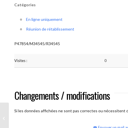
Catégories
En ligne uniquement
Réunion de rétablissement
P47854/M34545/R34545
Visites :
0
Changements / modifications
Si les données affichées ne sont pas correctes ou nécessitent d'
AA Humilité (semaine)
Envoyer un mail a