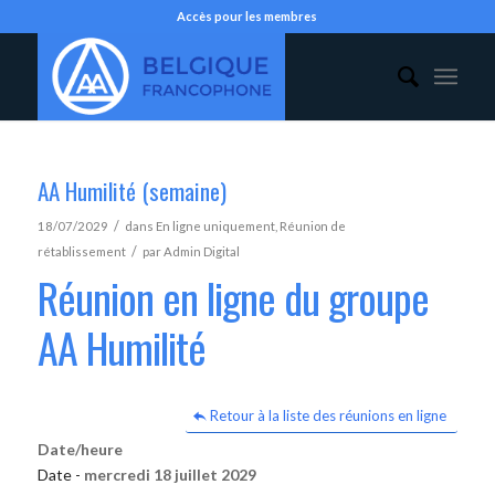
Accès pour les membres
AA Humilité (semaine)
/
18/07/2029
dans
En ligne uniquement
,
Réunion de
/
rétablissement
par
Admin Digital
Réunion en ligne du groupe
AA Humilité
Retour à la liste des réunions en ligne
Date/heure
Date -
mercredi 18 juillet 2029