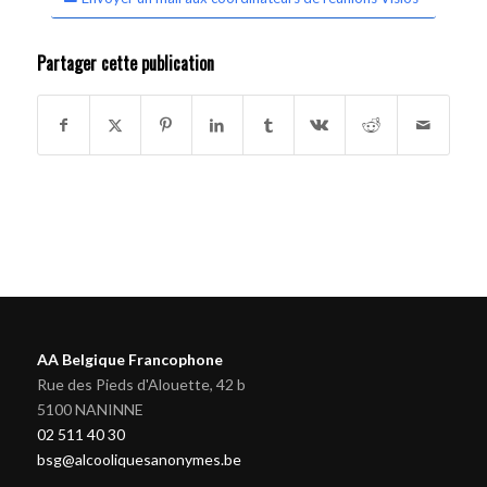
Partager cette publication
AA Belgique Francophone
Rue des Pieds d'Alouette, 42 b
5100 NANINNE
02 511 40 30
bsg@alcooliquesanonymes.be