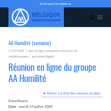
Accès pour les membres
AA Humilité (semaine)
/
17/07/2029
dans
En ligne uniquement
,
Réunion de
/
rétablissement
par
Admin Digital
Réunion en ligne du groupe
AA Humilité
Retour à la liste des réunions en ligne
Date/heure
Date -
mardi 17 juillet 2029