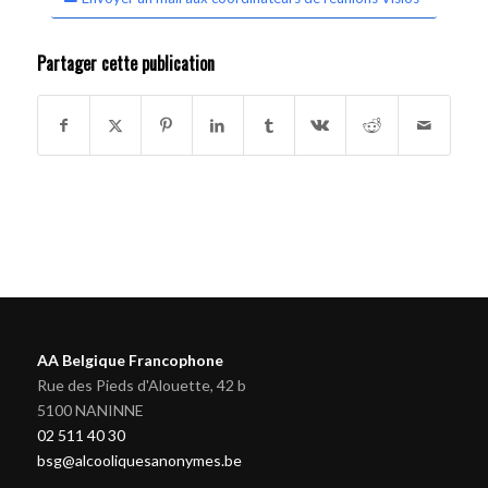
Partager cette publication
AA Belgique Francophone
Rue des Pieds d'Alouette, 42 b
5100 NANINNE
02 511 40 30
bsg@alcooliquesanonymes.be