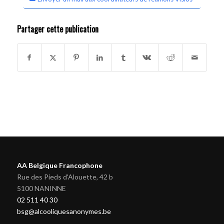
Partager cette publication
AA Belgique Francophone
Rue des Pieds d'Alouette, 42 b
5100 NANINNE
02 511 40 30
bsg@alcooliquesanonymes.be