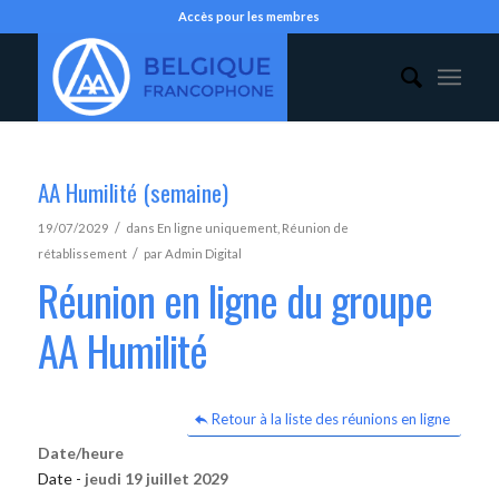
Accès pour les membres
AA Humilité (semaine)
/
19/07/2029
dans
En ligne uniquement
,
Réunion de
/
rétablissement
par
Admin Digital
Réunion en ligne du groupe
AA Humilité
Retour à la liste des réunions en ligne
Date/heure
Date -
jeudi 19 juillet 2029