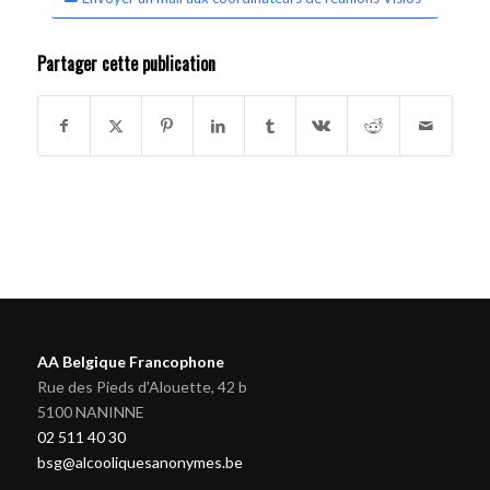
Partager cette publication
AA Belgique Francophone
Rue des Pieds d'Alouette, 42 b
5100 NANINNE
02 511 40 30
bsg@alcooliquesanonymes.be