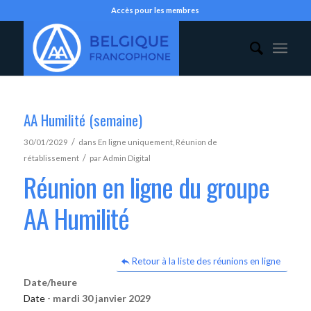
Accès pour les membres
AA Humilité (semaine)
/
30/01/2029
dans
En ligne uniquement
,
Réunion de
/
rétablissement
par
Admin Digital
Réunion en ligne du groupe
AA Humilité
Retour à la liste des réunions en ligne
Date/heure
Date -
mardi 30 janvier 2029