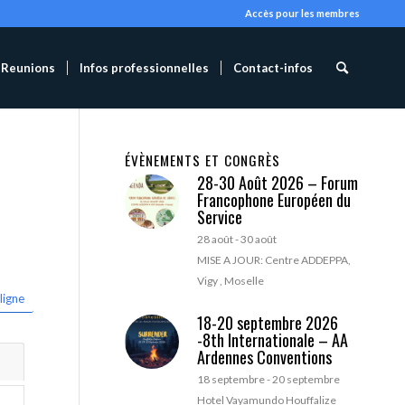
Accès pour les membres
Reunions
Infos professionnelles
Contact-infos
ÉVÈNEMENTS ET CONGRÈS
28-30 Août 2026 – Forum
Francophone Européen du
Service
28 août
-
30 août
MISE A JOUR: Centre ADDEPPA,
Vigy , Moselle
ligne
18-20 septembre 2026
-8th Internationale – AA
Ardennes Conventions
18 septembre
-
20 septembre
Hotel Vayamundo Houffalize