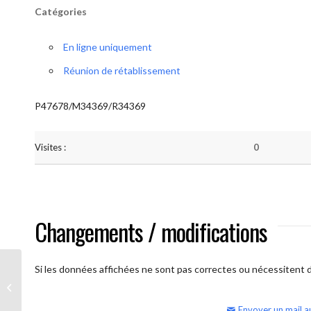
Catégories
En ligne uniquement
Réunion de rétablissement
P47678/M34369/R34369
Visites :
0
Changements / modifications
Si les données affichées ne sont pas correctes ou nécessitent d'
AA Humilité (semaine)
Envoyer un mail a