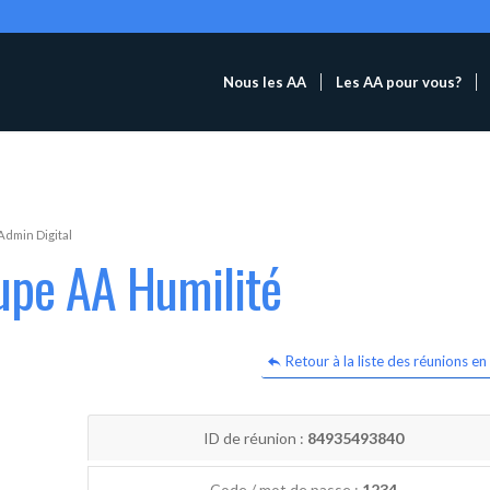
Nous les AA
Les AA pour vous?
Admin Digital
upe AA Humilité
Retour à la liste des réunions en 
ID de réunion :
84935493840
Code / mot de passe :
1234