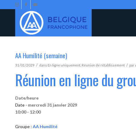
AA Humilité (semaine)
/
/
31/01/2029
dans
En ligne uniquement
,
Réunion de rétablissement
par
Réunion en ligne du gro
Date/heure
Date -
mercredi 31 janvier 2029
10:00 - 12:00
Groupe :
AA Humilité