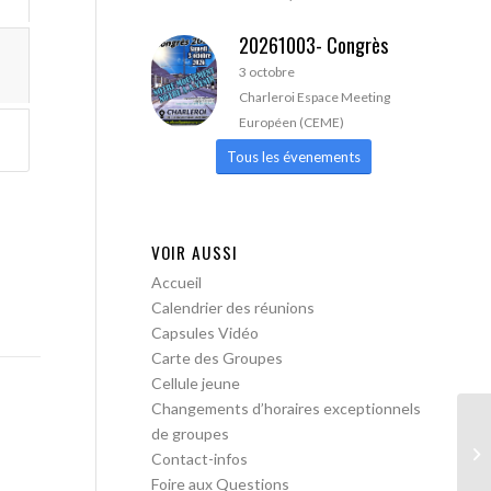
20261003- Congrès
3 octobre
Charleroi Espace Meeting
Européen (CEME)
Tous les évenements
VOIR AUSSI
Accueil
Calendrier des réunions
Capsules Vidéo
Carte des Groupes
Cellule jeune
Changements d’horaires exceptionnels
de groupes
AA
Contact-infos
Foire aux Questions