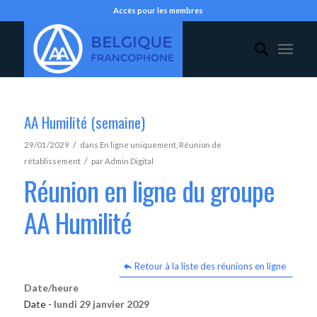
Accès pour les membres
AA Humilité (semaine)
/
29/01/2029
dans
En ligne uniquement
,
Réunion de
/
rétablissement
par
Admin Digital
Réunion en ligne du groupe
AA Humilité
Retour à la liste des réunions en ligne
Date/heure
Date -
lundi 29 janvier 2029