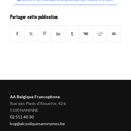
Partager cette publication
AA Belgique Francophone
Rue des Pieds d'Alouette, 42 b
5100 NANINNE
02 511 40 30
bsg@alcooliquesanonymes.be