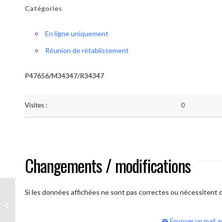
Catégories
En ligne uniquement
Réunion de rétablissement
P47656/M34347/R34347
Visites :
0
Changements / modifications
Si les données affichées ne sont pas correctes ou nécessitent d'
AA Humilité (semaine)
Envoyer un mail a