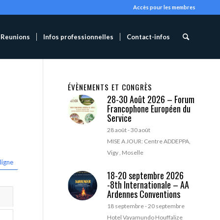
Accès pour les membres
Reunions
Infos professionnelles
Contact-infos
ÉVÈNEMENTS ET CONGRÈS
28-30 Août 2026 – Forum
Francophone Européen du
Service
28 août
-
30 août
MISE A JOUR: Centre ADDEPPA,
Vigy , Moselle
ligne
18-20 septembre 2026
-8th Internationale – AA
Ardennes Conventions
18 septembre
-
20 septembre
Hotel Vayamundo Houffalize