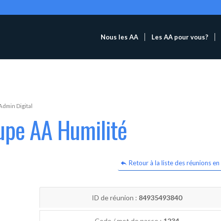
Nous les AA
Les AA pour vous?
Admin Digital
upe AA Humilité
Retour à la liste des réunions en 
ID de réunion :
84935493840
Code / mot de passe :
1234