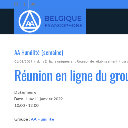
AA Humilité (semaine)
/
/
01/01/2029
dans
En ligne uniquement
,
Réunion de rétablissement
par
Réunion en ligne du gro
Date/heure
Date -
lundi 1 janvier 2029
10:00 - 12:00
Groupe :
AA Humilité