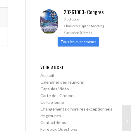
20261003- Congrès
3 octobre
Charleroi Espace Meeting
Européen (CEME)
Tous les évenements
VOIR AUSSI
Accueil
Calendrier des réunions
Capsules Vidéo
Carte des Groupes
Cellule jeune
Changements d’horaires exceptionnels
de groupes
AA
Contact-infos
Foire aux Questions