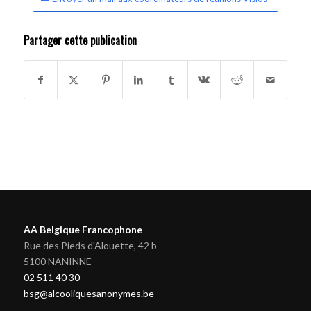
Partager cette publication
AA Belgique Francophone
Rue des Pieds d'Alouette, 42 b
5100 NANINNE
02 511 40 30
bsg@alcooliquesanonymes.be