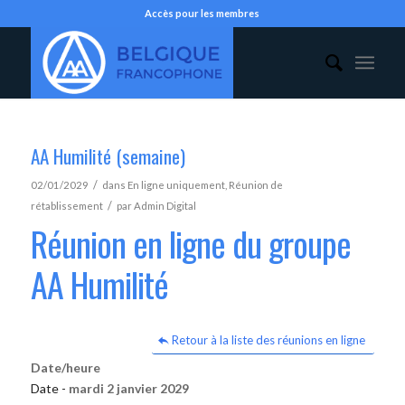
Accès pour les membres
AA Humilité (semaine)
/
02/01/2029
dans
En ligne uniquement
,
Réunion de
/
rétablissement
par
Admin Digital
Réunion en ligne du groupe
AA Humilité
Retour à la liste des réunions en ligne
Date/heure
Date -
mardi 2 janvier 2029