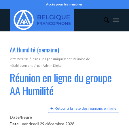
Accès pour les membres
AA Humilité (semaine)
/
29/12/2028
dans
En ligne uniquement
,
Réunion de
/
rétablissement
par
Admin Digital
Réunion en ligne du groupe
AA Humilité
Retour à la liste des réunions en ligne
Date/heure
Date -
vendredi 29 décembre 2028