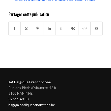
Partager cette publication
AA Belgique Francophone
Rue des Pieds d'Alouette, 42 b
5100 NANINNE
02 511 40 30
bsg@alcooliquesanonymes.be