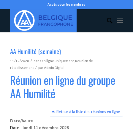
Accès pour les membres
AA Humilité (semaine)
/
11/12/2028
dans
En ligne uniquement
,
Réunion de
/
rétablissement
par
Admin Digital
Réunion en ligne du groupe
AA Humilité
Retour à la liste des réunions en ligne
Date/heure
Date -
lundi 11 décembre 2028