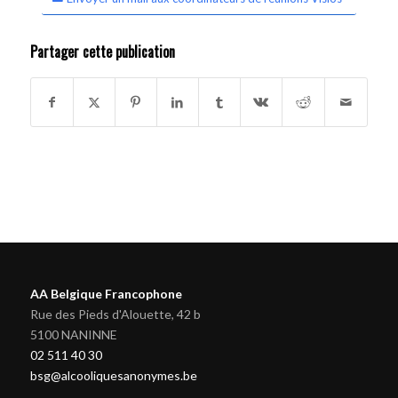
Partager cette publication
AA Belgique Francophone
Rue des Pieds d'Alouette, 42 b
5100 NANINNE
02 511 40 30
bsg@alcooliquesanonymes.be