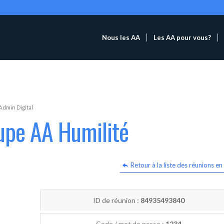
Nous les AA
Les AA pour vous?
Admin Digital
upe AA Humilité
Retour à la liste des réunions en 
ID de réunion :
84935493840
Code / mot de passe :
1234