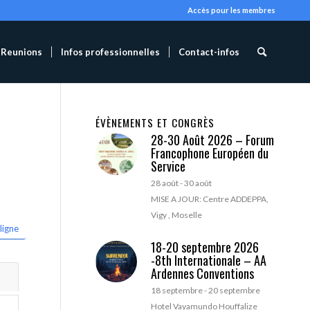
Accès pour les membres
Reunions
Infos professionnelles
Contact-infos
ÉVÈNEMENTS ET CONGRÈS
28-30 Août 2026 – Forum
Francophone Européen du
Service
28 août
-
30 août
MISE A JOUR: Centre ADDEPPA,
Vigy , Moselle
ligne
18-20 septembre 2026
-8th Internationale – AA
Ardennes Conventions
18 septembre
-
20 septembre
Hotel Vayamundo Houffalize