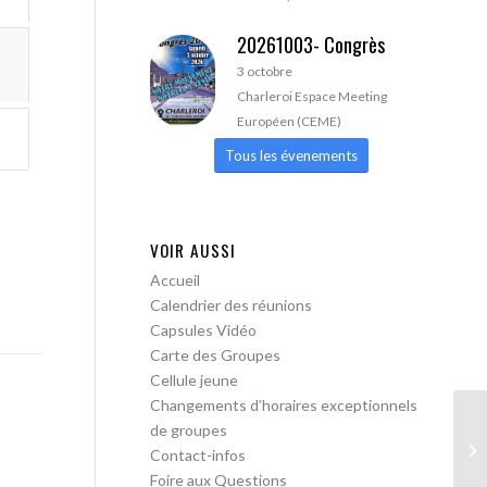
20261003- Congrès
3 octobre
Charleroi Espace Meeting
Européen (CEME)
Tous les évenements
VOIR AUSSI
Accueil
Calendrier des réunions
Capsules Vidéo
Carte des Groupes
Cellule jeune
Changements d’horaires exceptionnels
de groupes
AA
Contact-infos
Foire aux Questions