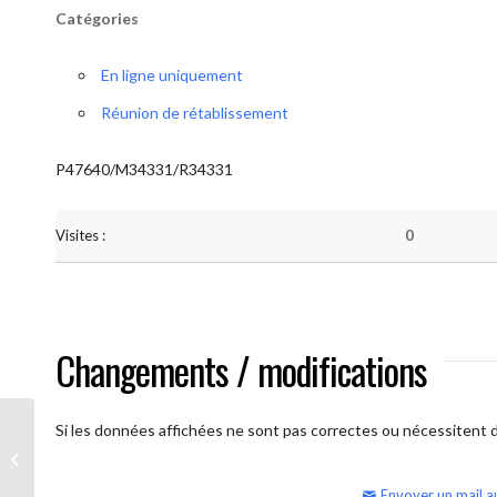
Catégories
En ligne uniquement
Réunion de rétablissement
P47640/M34331/R34331
Visites :
0
Changements / modifications
Si les données affichées ne sont pas correctes ou nécessitent d'
AA Humilité (semaine)
Envoyer un mail a