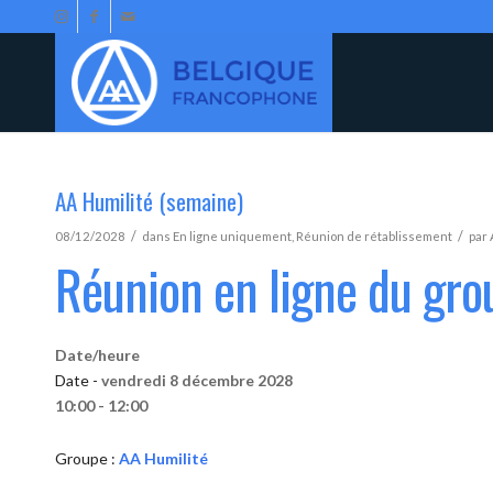
AA Humilité (semaine)
/
/
08/12/2028
dans
En ligne uniquement
,
Réunion de rétablissement
par
Réunion en ligne du gro
Date/heure
Date -
vendredi 8 décembre 2028
10:00 - 12:00
Groupe :
AA Humilité