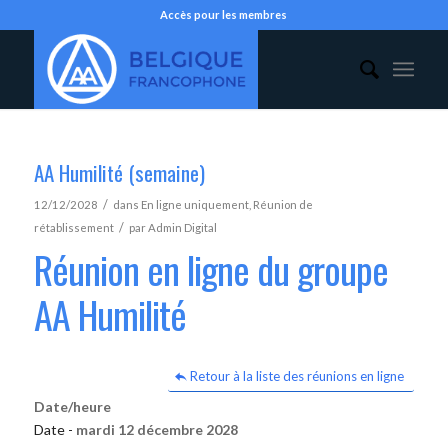
Accès pour les membres
AA Humilité (semaine)
/
12/12/2028
dans
En ligne uniquement
,
Réunion de
/
rétablissement
par
Admin Digital
Réunion en ligne du groupe
AA Humilité
Retour à la liste des réunions en ligne
Date/heure
Date -
mardi 12 décembre 2028