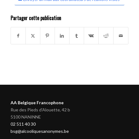
Partager cette publication
AA Belgique Francophone
Rue des Pieds d'Alouette, 42 b
5100 NANINNE
02 511 40 30
bsg@alcooliquesanonymes.be