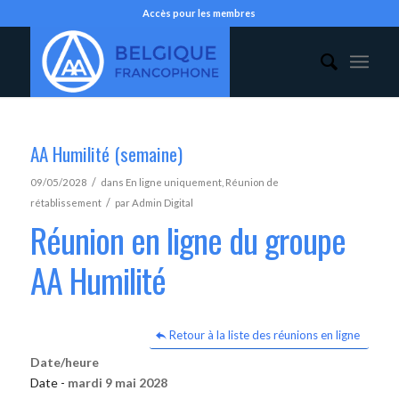
Accès pour les membres
AA Humilité (semaine)
/
09/05/2028
dans
En ligne uniquement
,
Réunion de
/
rétablissement
par
Admin Digital
Réunion en ligne du groupe
AA Humilité
Retour à la liste des réunions en ligne
Date/heure
Date -
mardi 9 mai 2028