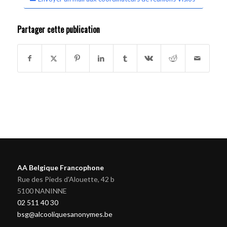
Partager cette publication
AA Belgique Francophone
Rue des Pieds d'Alouette, 42 b
5100 NANINNE
02 511 40 30
bsg@alcooliquesanonymes.be