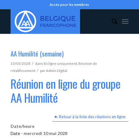
Accès pour les membres
AA Humilité (semaine)
/
10/05/2028
dans
En ligne uniquement
,
Réunion de
/
rétablissement
par
Admin Digital
Réunion en ligne du groupe
AA Humilité
Retour à la liste des réunions en ligne
Date/heure
Date -
mercredi 10 mai 2028