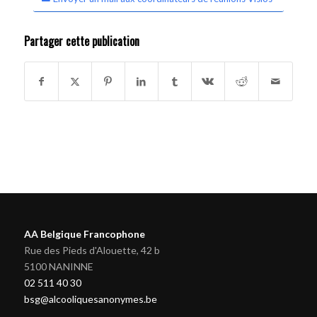
Partager cette publication
AA Belgique Francophone
Rue des Pieds d'Alouette, 42 b
5100 NANINNE
02 511 40 30
bsg@alcooliquesanonymes.be