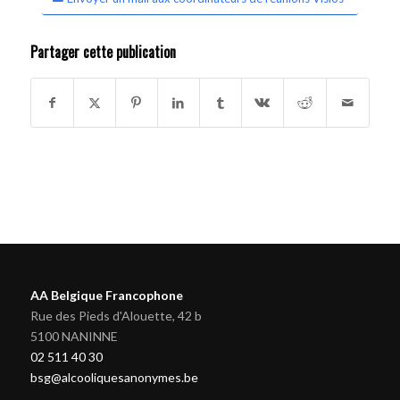
Partager cette publication
AA Belgique Francophone
Rue des Pieds d'Alouette, 42 b
5100 NANINNE
02 511 40 30
bsg@alcooliquesanonymes.be