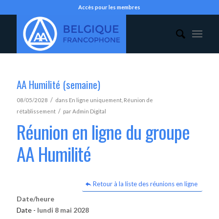
Accès pour les membres
AA Humilité (semaine)
/
08/05/2028
dans
En ligne uniquement
,
Réunion de
/
rétablissement
par
Admin Digital
Réunion en ligne du groupe
AA Humilité
Retour à la liste des réunions en ligne
Date/heure
Date -
lundi 8 mai 2028