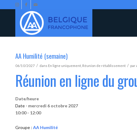
AA Humilité (semaine)
/
/
06/10/2027
dans
En ligne uniquement
,
Réunion de rétablissement
par
Réunion en ligne du gro
Date/heure
Date -
mercredi 6 octobre 2027
10:00 - 12:00
Groupe :
AA Humilité