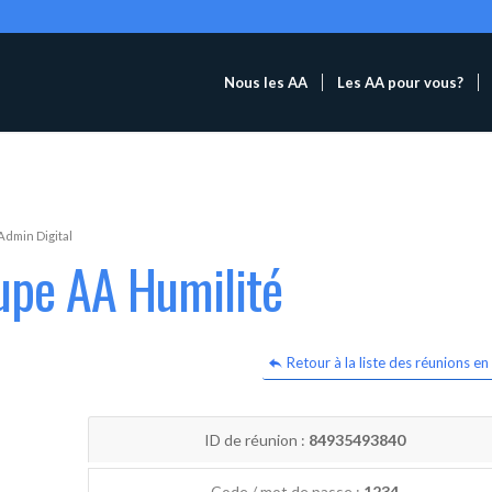
Nous les AA
Les AA pour vous?
Admin Digital
upe AA Humilité
Retour à la liste des réunions en 
ID de réunion :
84935493840
Code / mot de passe :
1234