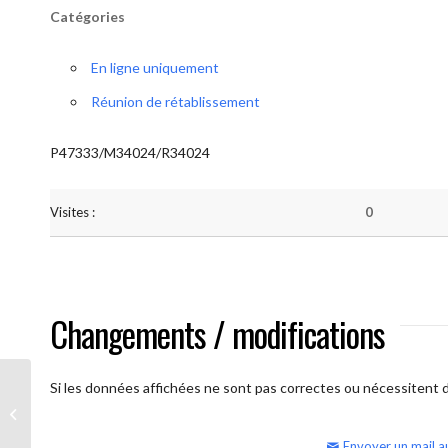
Catégories
En ligne uniquement
Réunion de rétablissement
P47333/M34024/R34024
Visites :
0
Changements / modifications
Si les données affichées ne sont pas correctes ou nécessitent d'
AA Humilité (semaine)
Envoyer un mail a