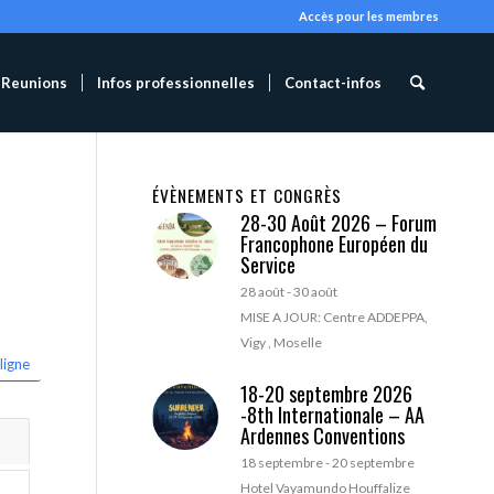
Accès pour les membres
Reunions
Infos professionnelles
Contact-infos
ÉVÈNEMENTS ET CONGRÈS
28-30 Août 2026 – Forum
Francophone Européen du
Service
28 août
-
30 août
MISE A JOUR: Centre ADDEPPA,
Vigy , Moselle
ligne
18-20 septembre 2026
-8th Internationale – AA
Ardennes Conventions
18 septembre
-
20 septembre
Hotel Vayamundo Houffalize