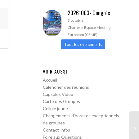
20261003- Congrès
3 octobre
Charleroi Espace Meeting
Européen (CEME)
Tous les évenements
VOIR AUSSI
Accueil
Calendrier des réunions
Capsules Vidéo
Carte des Groupes
Cellule jeune
Changements d’horaires exceptionnels
de groupes
AA
Contact-infos
Foire aux Questions