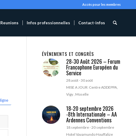
Accès pour les membres
Reunions
Infos professionnelles
Contact-infos
ÉVÈNEMENTS ET CONGRÈS
28-30 Août 2026 – Forum
Francophone Européen du
Service
28 août
-
30 août
MISE A JOUR: Centre ADDEPPA,
Vigy , Moselle
ligne
18-20 septembre 2026
-8th Internationale – AA
Ardennes Conventions
18 septembre
-
20 septembre
Hotel Vayamundo Houffalize