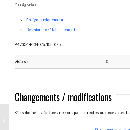
Catégories
En ligne uniquement
Réunion de rétablissement
P47334/M34025/R34025
Visites :
0
Changements / modifications
Si les données affichées ne sont pas correctes ou nécessitent d'
AA Humilité (semaine)
Envoyer un mail a