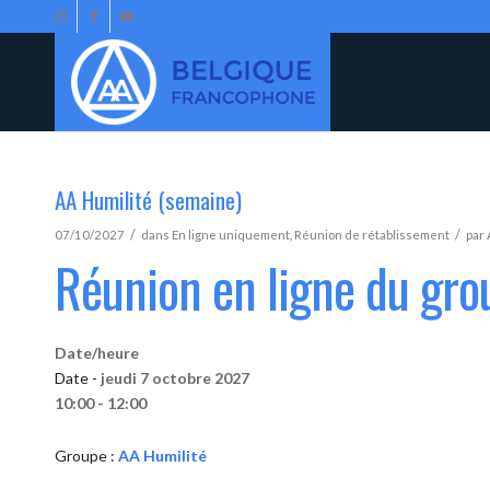
AA Humilité (semaine)
/
/
07/10/2027
dans
En ligne uniquement
,
Réunion de rétablissement
par
Réunion en ligne du gro
Date/heure
Date -
jeudi 7 octobre 2027
10:00 - 12:00
Groupe :
AA Humilité