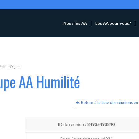
Nous les AA
Les AA pour vous?
Admin Digital
upe AA Humilité
Retour à la liste des réunions en 
ID de réunion :
84935493840
Code / mot de passe :
1234