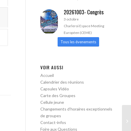
20261003- Congrès
3 octobre
Charleroi Espace Meeting
Européen (CEME)
Tous les évenements
VOIR AUSSI
Accueil
Calendrier des réunions
Capsules Vidéo
Carte des Groupes
Cellule jeune
Changements d’horaires exceptionnels
de groupes
AA
Contact-infos
Foire aux Questions