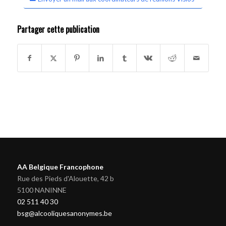
Partager cette publication
AA Belgique Francophone
Rue des Pieds d'Alouette, 42 b
5100 NANINNE
02 511 40 30
bsg@alcooliquesanonymes.be