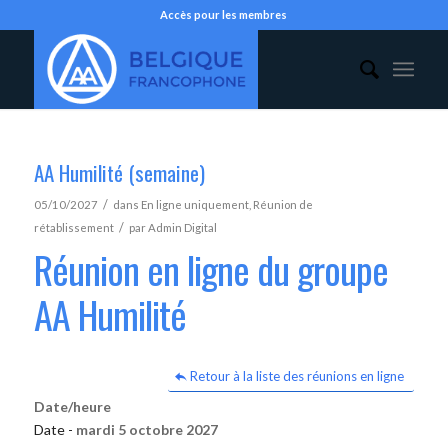
Accès pour les membres
AA Humilité (semaine)
/
05/10/2027
dans
En ligne uniquement
,
Réunion de
/
rétablissement
par
Admin Digital
Réunion en ligne du groupe
AA Humilité
Retour à la liste des réunions en ligne
Date/heure
Date -
mardi 5 octobre 2027