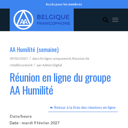
Accès pour les membres
AA Humilité (semaine)
/
09/02/2027
dans
En ligne uniquement
,
Réunion de
/
rétablissement
par
Admin Digital
Réunion en ligne du groupe
AA Humilité
Retour à la liste des réunions en ligne
Date/heure
Date -
mardi 9 février 2027