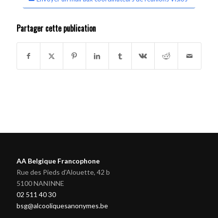
Partager cette publication
AA Belgique Francophone
Rue des Pieds d'Alouette, 42 b
5100 NANINNE
02 511 40 30
bsg@alcooliquesanonymes.be