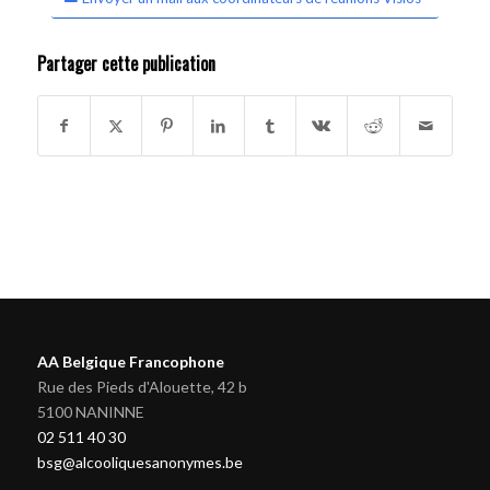
Partager cette publication
AA Belgique Francophone
Rue des Pieds d'Alouette, 42 b
5100 NANINNE
02 511 40 30
bsg@alcooliquesanonymes.be