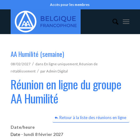
Accès pour les membres
AA Humilité (semaine)
/
08/02/2027
dans
En ligne uniquement
,
Réunion de
/
rétablissement
par
Admin Digital
Réunion en ligne du groupe
AA Humilité
Retour à la liste des réunions en ligne
Date/heure
Date -
lundi 8 février 2027