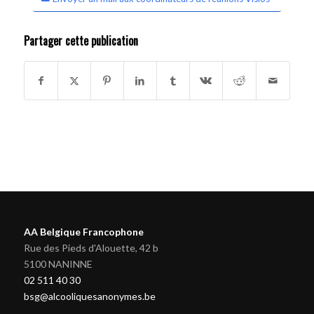
Partager cette publication
AA Belgique Francophone
Rue des Pieds d'Alouette, 42 b
5100 NANINNE
02 511 40 30
bsg@alcooliquesanonymes.be