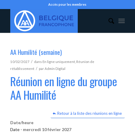
Accès pour les membres
AA Humilité (semaine)
/
10/02/2027
dans
En ligne uniquement
,
Réunion de
/
rétablissement
par
Admin Digital
Réunion en ligne du groupe
AA Humilité
Retour à la liste des réunions en ligne
Date/heure
Date -
mercredi 10 février 2027