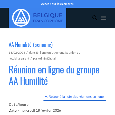
Accès pour les membres
AA Humilité (semaine)
/
18/02/2026
dans
En ligne uniquement
,
Réunion de
/
rétablissement
par
Admin Digital
Réunion en ligne du groupe
AA Humilité
Retour à la liste des réunions en ligne
Date/heure
Date -
mercredi 18 février 2026