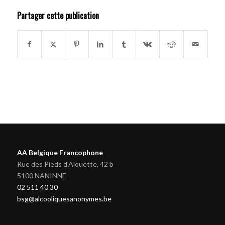
Partager cette publication
AA Belgique Francophone
Rue des Pieds d'Alouette, 42 b
5100 NANINNE
02 511 40 30
bsg@alcooliquesanonymes.be