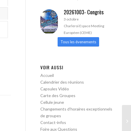
20261003- Congrès
3 octobre
Charleroi Espace Meeting
Européen (CEME)
Tous les évenements
VOIR AUSSI
Accueil
Calendrier des réunions
Capsules Vidéo
Carte des Groupes
Cellule jeune
Changements d’horaires exceptionnels
de groupes
AA
Contact-infos
Foire aux Questions