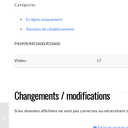
Catégories
En ligne uniquement
Réunion de rétablissement
P46909/M33600/R33600
Visites :
17
Changements / modifications
Si les données affichées ne sont pas correctes ou nécessitent d'
AA Humilité (semaine)
Envoyer un mail a