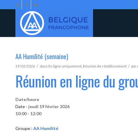
AA Humilité (semaine)
/
/
19/02/2026
dans
En ligne uniquement
,
Réunion de rétablissement
par
Réunion en ligne du gro
Date/heure
Date -
jeudi 19 février 2026
10:00 - 12:00
Groupe :
AA Humilité