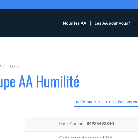
Nous les AA
Les AA pour vous?
Admin Digital
upe AA Humilité
Retour à la liste des réunions en 
ID de réunion :
84935493840
Code / mot de passe :
1234