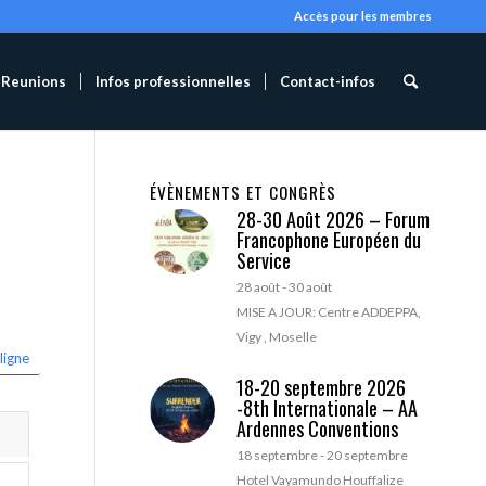
Accès pour les membres
Reunions
Infos professionnelles
Contact-infos
ÉVÈNEMENTS ET CONGRÈS
28-30 Août 2026 – Forum
Francophone Européen du
Service
28 août
-
30 août
MISE A JOUR: Centre ADDEPPA,
Vigy , Moselle
ligne
18-20 septembre 2026
-8th Internationale – AA
Ardennes Conventions
18 septembre
-
20 septembre
Hotel Vayamundo Houffalize