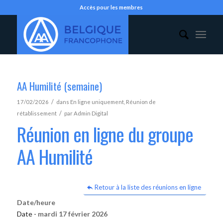
Accès pour les membres
AA Humilité (semaine)
/
17/02/2026
dans
En ligne uniquement
,
Réunion de
/
rétablissement
par
Admin Digital
Réunion en ligne du groupe
AA Humilité
Retour à la liste des réunions en ligne
Date/heure
Date -
mardi 17 février 2026