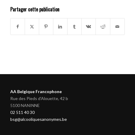
Partager cette publication
AA Belgique Francophone
Rue des Pieds d'Alouette, 42 b
5100 NANINNE
02 511 40 30
bsg@alcooliquesanonymes.be