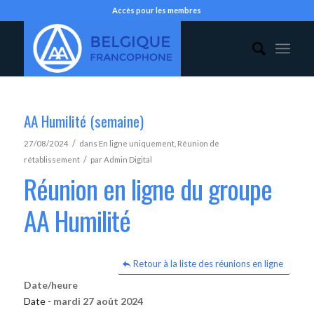
Accès pour les membres
AA Humilité (semaine)
/
27/08/2024
dans
En ligne uniquement
,
Réunion de
/
rétablissement
par
Admin Digital
Réunion en ligne du groupe
AA Humilité
Retour à la liste des réunions en ligne
Date/heure
Date -
mardi 27 août 2024