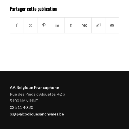
Partager cette publication
AA Belgique Francophone
Rue des Pieds d'Alouette, 42 b
5100 NANINNE
02 511 40 30
bsg@alcooliquesanonymes.be