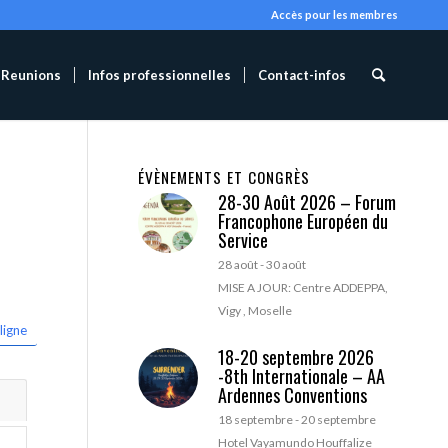
Accès pour les membres
Reunions
Infos professionnelles
Contact-infos
ÉVÈNEMENTS ET CONGRÈS
28-30 Août 2026 – Forum
Francophone Européen du
Service
28 août
-
30 août
MISE A JOUR: Centre ADDEPPA,
Vigy , Moselle
ligne
18-20 septembre 2026
-8th Internationale – AA
Ardennes Conventions
18 septembre
-
20 septembre
Hotel Vayamundo Houffalize