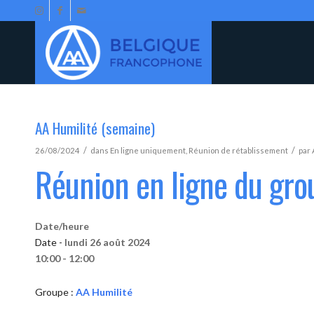
AA Humilité (semaine)
/
/
26/08/2024
dans
En ligne uniquement
,
Réunion de rétablissement
par
Réunion en ligne du gro
Date/heure
Date -
lundi 26 août 2024
10:00 - 12:00
Groupe :
AA Humilité