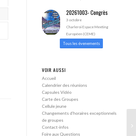
20261003- Congrès
3 octobre
Charleroi Espace Meeting
Européen (CEME)
Tous les évenements
VOIR AUSSI
Accueil
Calendrier des réunions
Capsules Vidéo
Carte des Groupes
Cellule jeune
Changements d’horaires exceptionnels
de groupes
AA
Contact-infos
Foire aux Questions