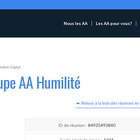
Nous les AA
Les AA pour vous?
Admin Digital
upe AA Humilité
Retour à la liste des réunions en 
ID de réunion :
84935493840
Code / mot de passe :
1234