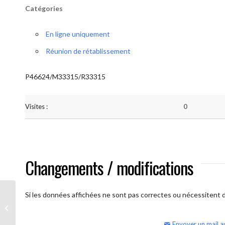
Catégories
En ligne uniquement
Réunion de rétablissement
P46624/M33315/R33315
Visites :
0
Changements / modifications
Si les données affichées ne sont pas correctes ou nécessitent d'
AA Humilité (semaine)
Envoyer un mail a