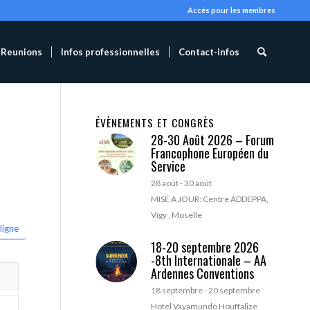
Accès pour les membres
Reunions
Infos professionnelles
Contact-infos
ÉVÈNEMENTS ET CONGRÈS
28-30 Août 2026 – Forum
Francophone Européen du
Service
28 août
-
30 août
MISE A JOUR: Centre ADDEPPA,
Vigy , Moselle
ligne
18-20 septembre 2026
-8th Internationale – AA
Ardennes Conventions
18 septembre
-
20 septembre
Hotel Vayamundo Houffalize