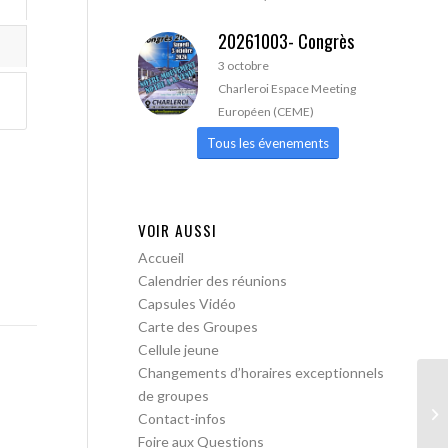
20261003- Congrès
3 octobre
Charleroi Espace Meeting
Européen (CEME)
Tous les évenements
VOIR AUSSI
Accueil
Calendrier des réunions
Capsules Vidéo
Carte des Groupes
Cellule jeune
Changements d’horaires exceptionnels
de groupes
AA
Contact-infos
Foire aux Questions