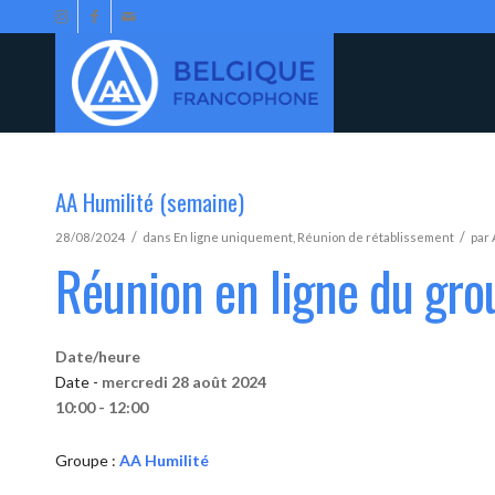
AA Humilité (semaine)
/
/
28/08/2024
dans
En ligne uniquement
,
Réunion de rétablissement
par
Réunion en ligne du gro
Date/heure
Date -
mercredi 28 août 2024
10:00 - 12:00
Groupe :
AA Humilité