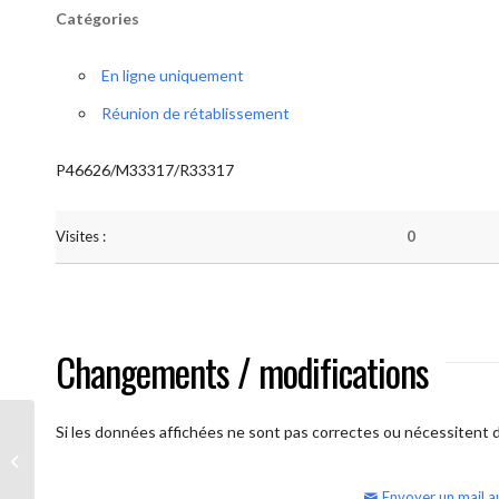
Catégories
En ligne uniquement
Réunion de rétablissement
P46626/M33317/R33317
Visites :
0
Changements / modifications
Si les données affichées ne sont pas correctes ou nécessitent d'
AA Humilité (semaine)
Envoyer un mail a