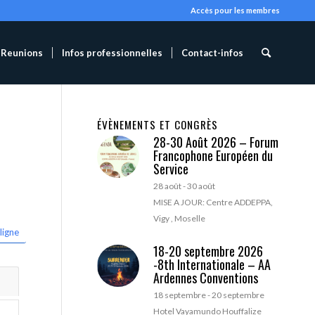
Accès pour les membres
Reunions
Infos professionnelles
Contact-infos
ÉVÈNEMENTS ET CONGRÈS
28-30 Août 2026 – Forum
Francophone Européen du
Service
28 août
-
30 août
MISE A JOUR: Centre ADDEPPA,
Vigy , Moselle
ligne
18-20 septembre 2026
-8th Internationale – AA
Ardennes Conventions
18 septembre
-
20 septembre
Hotel Vayamundo Houffalize