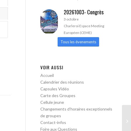
20261003- Congrès
3 octobre
Charleroi Espace Meeting
Européen (CEME)
Tous les évenements
VOIR AUSSI
Accueil
Calendrier des réunions
Capsules Vidéo
Carte des Groupes
Cellule jeune
Changements d’horaires exceptionnels
de groupes
AA
Contact-infos
Foire aux Questions