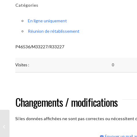
Catégories
En ligne uniquement
Réunion de rétablissement
P46536/M33227/R33227
Visites :
0
Changements / modifications
Si les données affichées ne sont pas correctes ou nécessitent d'
AA Humilité (semaine)
Envoyer un mail a