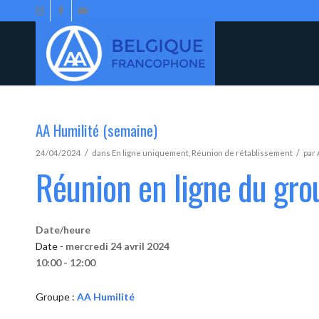
AA Humilité (semaine)
/
/
24/04/2024
dans
En ligne uniquement
,
Réunion de rétablissement
par
Réunion en ligne du gro
Date/heure
Date -
mercredi 24 avril 2024
10:00 - 12:00
Groupe :
AA Humilité