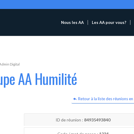
Nous les AA
Les AA pour vous?
Admin Digital
upe AA Humilité
Retour à la liste des réunions en 
ID de réunion :
84935493840
Code / mot de passe :
1234