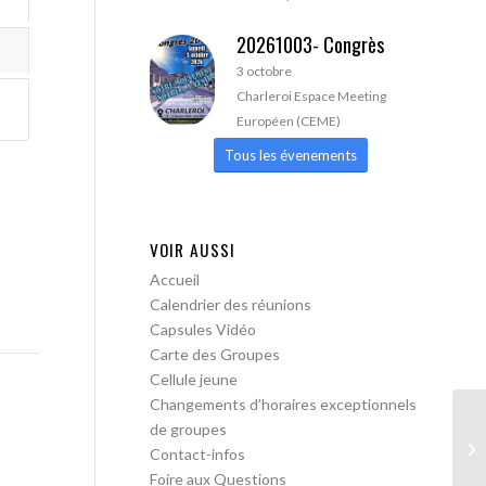
20261003- Congrès
3 octobre
Charleroi Espace Meeting
Européen (CEME)
Tous les évenements
VOIR AUSSI
Accueil
Calendrier des réunions
Capsules Vidéo
Carte des Groupes
Cellule jeune
Changements d’horaires exceptionnels
de groupes
AA
Contact-infos
Foire aux Questions