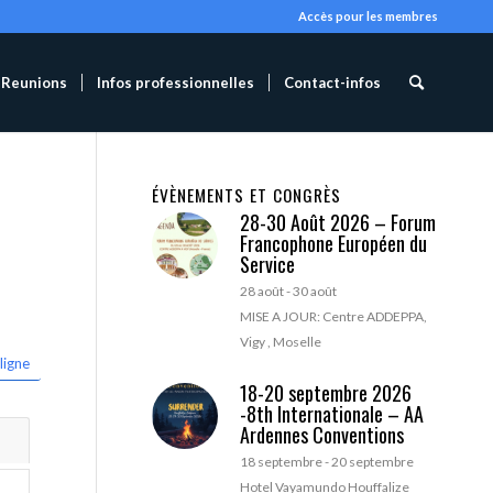
Accès pour les membres
Reunions
Infos professionnelles
Contact-infos
ÉVÈNEMENTS ET CONGRÈS
28-30 Août 2026 – Forum
Francophone Européen du
Service
28 août
-
30 août
MISE A JOUR: Centre ADDEPPA,
Vigy , Moselle
ligne
18-20 septembre 2026
-8th Internationale – AA
Ardennes Conventions
18 septembre
-
20 septembre
Hotel Vayamundo Houffalize