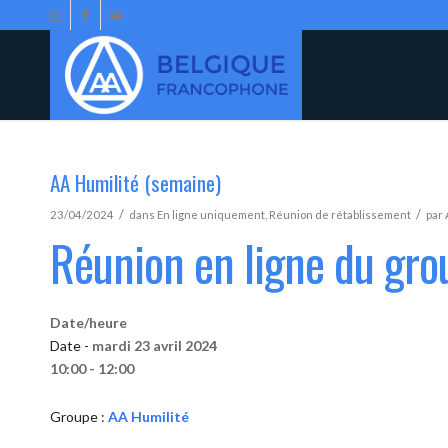
AA Humilité (semaine)
/
/
23/04/2024
dans
En ligne uniquement
,
Réunion de rétablissement
par
Réunion en ligne du gro
Date/heure
Date -
mardi 23 avril 2024
10:00 - 12:00
Groupe :
AA Humilité