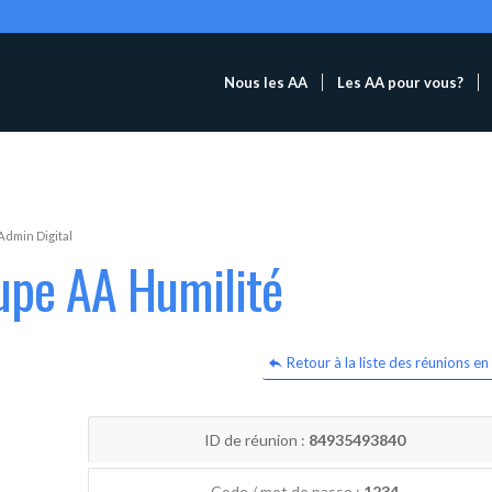
Nous les AA
Les AA pour vous?
Admin Digital
upe AA Humilité
Retour à la liste des réunions en 
ID de réunion :
84935493840
Code / mot de passe :
1234