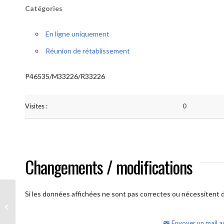
Catégories
En ligne uniquement
Réunion de rétablissement
P46535/M33226/R33226
Visites :
0
Changements / modifications
Si les données affichées ne sont pas correctes ou nécessitent d'
AA Humilité (semaine)
Envoyer un mail a